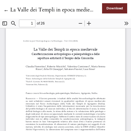
Return to Article Details
←
La Valle dei Templi in epoca medievale. Caratterizzazione antropologica e paleopatologica delle sepolture antistanti il Tempio della Concordia
Download