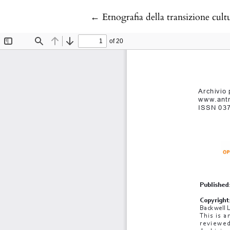
Return to Article Details
←
Etnografia della transizione cul