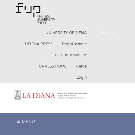
Cambia la lingua. La l
UNIVERSITY OF SIENA
Italiano
USIENA PRESS
Registrazione
FUP Journals List
FUPRESS HOME
Cerca
Login
MENU