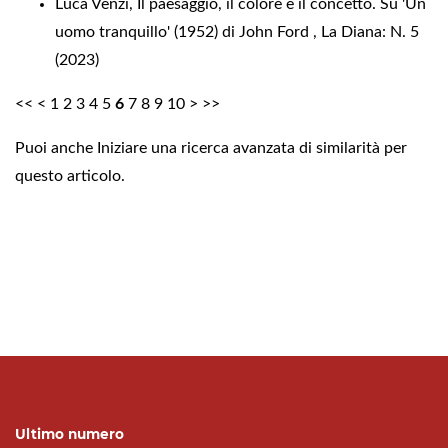
Luca Venzi,
Il paesaggio, il colore e il concetto. Su 'Un
uomo tranquillo' (1952) di John Ford
,
La Diana: N. 5
(2023)
<<
<
1
2
3
4
5
6
7
8
9
10
>
>>
Puoi anche
Iniziare una ricerca avanzata di similarità
per
questo articolo.
Ultimo numero