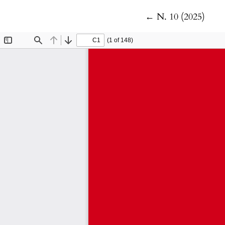
Ritorna ai dettagli
←
N. 10 (2025)