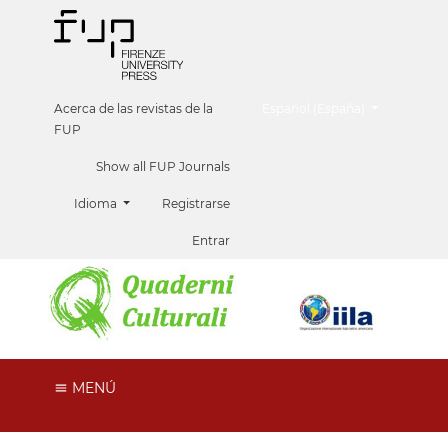
##plugins.themes.healthScien
Acerca de las revistas de la
Español (España)
FUP
Show all FUP Journals
Idioma
Registrarse
Entrar
MENÚ