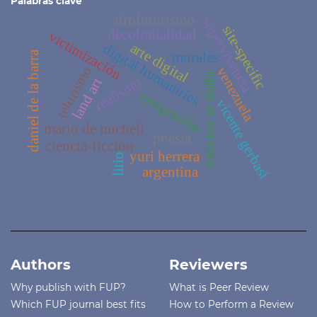
Palabras clave
afrofuturismo
supervivencia
site-specific
decolonialidad
victimización
arte digital
digital humanities
daniel de la barra
murales
telurismo
venezuela
messico in italia
realismo
land art
emigración
vicente gerbasi
mario de micheli
poesía
ciencia-ficción
yuri herrera
litio
argentina
Authors
Reviewers
Why publish with FUP?
What is Peer Review
Which FUP journal best fits
How to Perform a Review