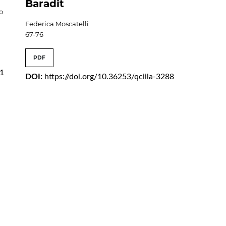
Baradit
o
Federica Moscatelli
67-76
PDF
01
DOI:
https://doi.org/10.36253/qciila-3288