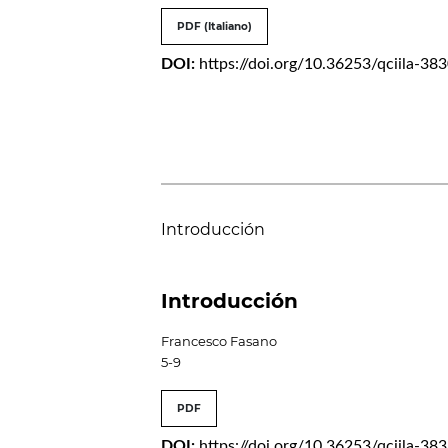
PDF (Italiano)
DOI:
https://doi.org/10.36253/qciila-38
Introducción
Introducción
Francesco Fasano
5-9
PDF
DOI:
https://doi.org/10.36253/qciila-38