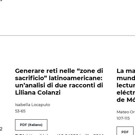
Generare reti nelle “zone di
La ma
sacrificio” latinoamericane:
mundo
un’analisi di due racconti di
lectu
Liliana Colanzi
eléctr
de Mó
Isabella Locaputo
53-65
Mateo Or
107-115
PDF (Italiano)
82
PDF