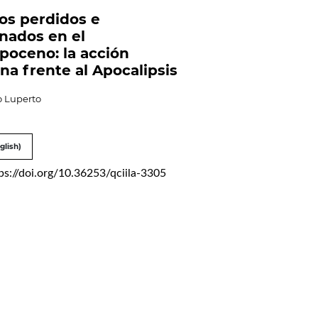
os perdidos e
nados en el
poceno: la acción
a frente al Apocalipsis
 Luperto
glish)
ps://doi.org/10.36253/qciila-3305