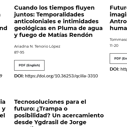
Cuando los tiempos fluyen
Futur
a
juntos: Temporalidades
imagi
anticoloniales e intimidades
Antro
and
geológicas en Pluma de agua
human
y fuego de Matías Rendón
Tommaso
11-20
Ariadna N. Tenorio López
87-95
PDF (En
PDF (English)
DOI:
htt
19
DOI:
https://doi.org/10.36253/qciila-3310
ia
Tecnosoluciones para el
 y
futuro: ¿Trampa o
el
posibilidad? Un acercamiento
desde Ygdrasil de Jorge