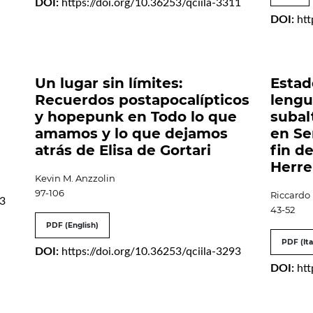
DOI:
https://doi.org/10.36253/qciila-3311
DOI:
htt
Un lugar sin límites:
Estad
Recuerdos postapocalípticos
lengu
y hopepunk en Todo lo que
subal
amamos y lo que dejamos
en Se
atrás de Elisa de Gortari
fin d
Herre
Kevin M. Anzzolin
97-106
Riccardo
03
43-52
PDF (English)
PDF (Ita
DOI:
https://doi.org/10.36253/qciila-3293
DOI:
htt