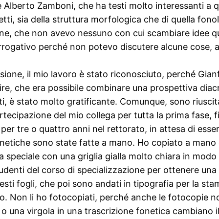
me Alberto Zamboni, che ha testi molto interessanti a 
letti, sia della struttura morfologica che di quella fo
udine, che non avevo nessuno con cui scambiare idee q
rogativo perché non potevo discutere alcune cose, al
sione, il mio lavoro è stato riconosciuto, perché Gia
re, che era possibile combinare una prospettiva diac
tti, è stato molto gratificante. Comunque, sono riusci
rtecipazione del mio collega per tutta la prima fase, f
er tre o quattro anni nel rettorato, in attesa di esser
fonetiche sono state fatte a mano. Ho copiato a mano d
a speciale con una griglia gialla molto chiara in modo
tudenti del corso di specializzazione per ottenere un
questi fogli, che poi sono andati in tipografia per la 
ato. Non li ho fotocopiati, perché anche le fotocopie
 una virgola in una trascrizione fonetica cambiano il