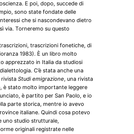
coscienza. E poi, dopo, succede di
empio, sono state fondate delle
li interessi che si nascondevano dietro
 così via. Torneremo su questo
rascrizioni, trascrizioni fonetiche, di
ioranza 1983). È un libro molto
o apprezzato in Italia da studiosi
dialettologia. C’è stata anche una
 rivista
Studi emigrazione
, una rivista
re, è stato molto importante leggere
unciato, è partito per San Paolo, e io
ella parte storica, mentre io avevo
 province italiane. Quindi cosa potevo
e uno studio strutturale,
rme originali registrate nelle