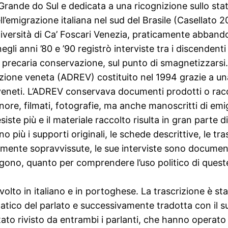
Grande do Sul e dedicata a una ricognizione sullo stato
a dell’emigrazione italiana nel sud del Brasile (Casellat
iversità di Ca’ Foscari Venezia, praticamente abband
egli anni ’80 e ’90 registrò interviste tra i discendenti
precaria conservazione, sul punto di smagnetizzarsi.
zione veneta (ADREV) costituito nel 1994 grazie a u
i veneti. L’ADREV conservava documenti prodotti o racco
ore, filmati, fotografie, ma anche manoscritti di emig
ste più e il materiale raccolto risulta in gran parte d
o più i supporti originali, le schede descrittive, le tras
mente sopravvissute, le sue interviste sono documenti 
ngono, quanto per comprendere l’uso politico di queste
 svolto in italiano e in portoghese. La trascrizione è s
ico del parlato e successivamente tradotta con il su
è stato rivisto da entrambi i parlanti, che hanno operato