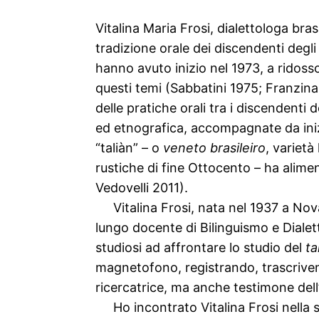
Vitalina Maria Frosi, dialettologa bras
tradizione orale dei discendenti degli 
hanno avuto inizio nel 1973, a ridosso
questi temi (Sabbatini 1975; Franzina 
delle pratiche orali tra i discendenti 
ed etnografica, accompagnate da inizi
“taliàn” – o
veneto brasileiro
, varietà
rustiche di fine Ottocento – ha alimen
Vedovelli 2011).
Vitalina Frosi, nata nel 1937 a Nov
lungo docente di Bilinguismo e Dialetto
studiosi ad affrontare lo studio del
ta
magnetofono, registrando, trascrivend
ricercatrice, ma anche testimone dell
Ho incontrato Vitalina Frosi nella 