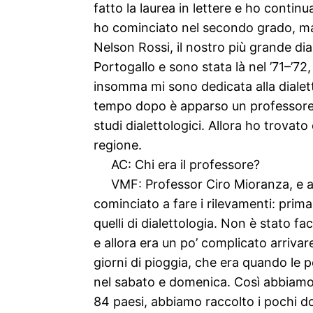
fatto la laurea in lettere e ho continu
ho cominciato nel secondo grado, ma 
Nelson Rossi, il nostro più grande d
Portogallo e sono stata là nel ’71–’72,
insomma mi sono dedicata alla dialett
tempo dopo è apparso un professore ch
studi dialettologici. Allora ho trovat
regione.
AC: Chi era il professore?
VMF: Professor Ciro Mioranza, e ab
cominciato a fare i rilevamenti: prim
quelli di dialettologia. Non è stato f
e allora era un po’ complicato arrivar
giorni di pioggia, che era quando l
nel sabato e domenica. Così abbiamo 
84 paesi, abbiamo raccolto i pochi d