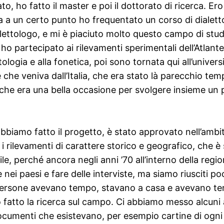
ato, ho fatto il master e poi il dottorato di ricerca. 
a un certo punto ho frequentato un corso di dialetto
ialettologo, e mi è piaciuto molto questo campo di st
 ho partecipato ai rilevamenti sperimentali dell’Atlante 
ologia e alla fonetica, poi sono tornata qui all’unive
e veniva dall’Italia, che era stato là parecchio tempo
o che era una bella occasione per svolgere insieme un p
biamo fatto il progetto, è stato approvato nell’ambit
a i rilevamenti di carattere storico e geografico, che 
acile, perché ancora negli anni ’70 all’interno della re
e nei paesi e fare delle interviste, ma siamo riusciti 
e persone avevano tempo, stavano a casa e avevano t
fatto la ricerca sul campo. Ci abbiamo messo alcuni a
ocumenti che esistevano, per esempio cartine di ogn