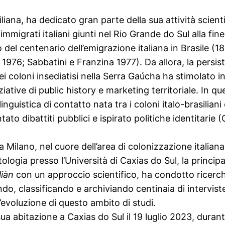
iliana, ha dedicato gran parte della sua attività scientif
immigrati italiani giunti nel Rio Grande do Sul alla fin
 del centenario dell’emigrazione italiana in Brasile (
1976; Sabbatini e Franzina 1977). Da allora, la persis
dei coloni insediatisi nella Serra Gaúcha ha stimolato in
ative di public history e marketing territoriale. In qu
 linguistica di contatto nata tra i coloni italo-brasilian
tato dibattiti pubblici e ispirato politiche identitari
a Milano, nel cuore dell’area di colonizzazione italian
logia presso l’Università di Caxias do Sul, la principal
liàn
con un approccio scientifico, ha condotto ricerch
o, classificando e archiviando centinaia di intervist
’evoluzione di questo ambito di studi.
sua abitazione a Caxias do Sul il 19 luglio 2023, dura