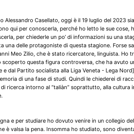
o Alessandro Casellato, oggi è il 19 luglio del 2023 si
o sono qui per conoscerla, perché ho letto le sue cose, 
erla, per chiederle un po’ di informazioni su una stagi
è stata una delle protagoniste di questa stagione. Forse 
nni Meo Zilio, che è stato ricercatore, linguista. Ho tr
 ho scoperto questa figura controversa, che ha avuto u
ne e dal Partito socialista alla Liga Veneta - Lega No
moria di una fase di studi. Quindi le chiederei di rac
i ricerca intorno al “taliàn” soprattutto, alla cultura i
e.
a e per studiare ho dovuto venire in un collegio dell
ne è valsa la pena. Insomma ho studiato, sono divent