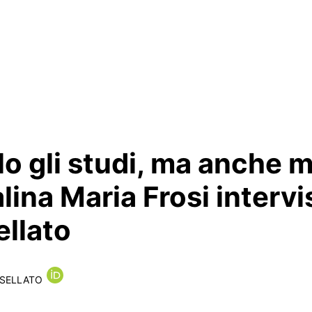
o gli studi, ma anche 
lina Maria Frosi intervi
llato
asellato