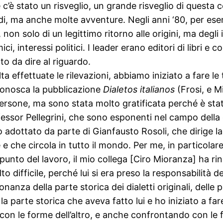
 c’è stato un risveglio, un grande risveglio di questa 
udi, ma anche molte avventure. Negli anni ‘80, per es
ì, non solo di un legittimo ritorno alle origini, ma deg
i, interessi politici. I leader erano editori di libri e
o da dire al riguardo.
 effettuate le rilevazioni, abbiamo iniziato a fare le t
i conosca la pubblicazione
Dialetos italianos
(Frosi, e M
ersone, ma sono stata molto gratificata perché è stat
fessor Pellegrini, che sono esponenti nel campo della 
adottato da parte di Gianfausto Rosoli, che dirige la
 e che circola in tutto il mondo. Per me, in particola
unto del lavoro, il mio collega [Ciro Mioranza] ha rin
o difficile, perché lui si era preso la responsabilità d
onanza della parte storica dei dialetti originali, delle
la parte storica che aveva fatto lui e ho iniziato a far
con le forme dell’altro, e anche confrontando con le fo