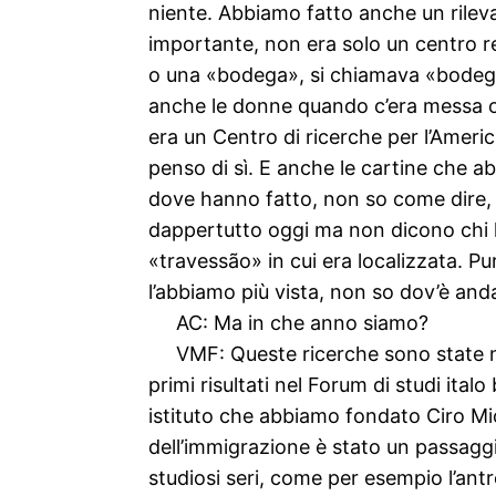
niente. Abbiamo fatto anche un rilev
importante, non era solo un centro r
o una «bodega», si chiamava «bodega»
anche le donne quando c’era messa o 
era un Centro di ricerche per l’Ameri
penso di sì. E anche le cartine che a
dove hanno fatto, non so come dire, u
dappertutto oggi ma non dicono chi l
«travessão» in cui era localizzata. Pu
l’abbiamo più vista, non so dov’è anda
AC: Ma in che anno siamo?
VMF: Queste ricerche sono state ne
primi risultati nel Forum di studi ital
istituto che abbiamo fondato Ciro Mior
dell’immigrazione è stato un passagg
studiosi seri, come per esempio l’ant