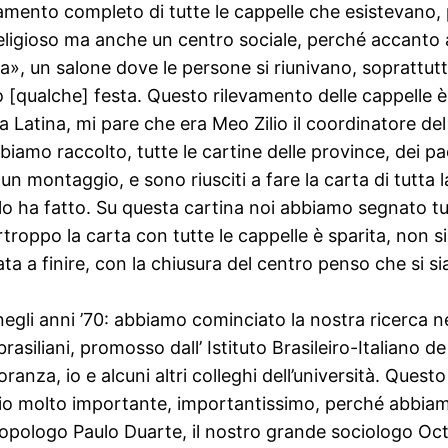
amento completo di tutte le cappelle che esistevano, 
eligioso ma anche un centro sociale, perché accanto a
, un salone dove le persone si riunivano, soprattutto
[qualche] festa. Questo rilevamento delle cappelle è 
ca Latina, mi pare che era Meo Zilio il coordinatore d
bbiamo raccolto, tutte le cartine delle province, dei 
n montaggio, e sono riusciti a fare la carta di tutta 
o ha fatto. Su questa cartina noi abbiamo segnato tut
rtroppo la carta con tutte le cappelle è sparita, non s
ta a finire, con la chiusura del centro penso che si si
gli anni ’70: abbiamo cominciato la nostra ricerca ne
o brasiliani, promosso dall’ Istituto Brasileiro-Italiano
anza, io e alcuni altri colleghi dell’università. Ques
io molto importante, importantissimo, perché abbiamo
ropologo Paulo Duarte, il nostro grande sociologo Octa