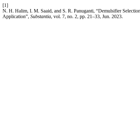
[1]
N. H. Halim, I. M. Saaid, and S. R. Panuganti, “Demulsifier Select
Application”,
Substantia
, vol. 7, no. 2, pp. 21–33, Jun. 2023.