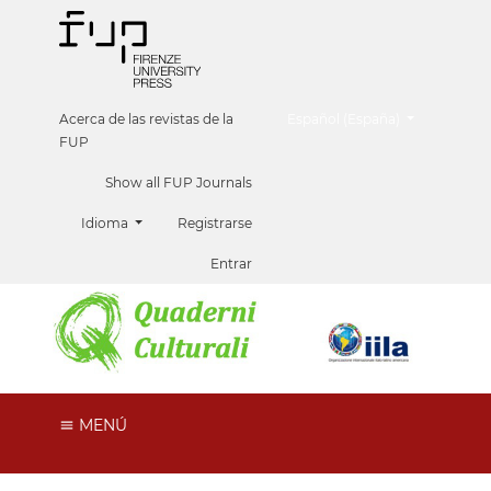
##plugins.themes.healthScien
Acerca de las revistas de la
Español (España)
FUP
Show all FUP Journals
Idioma
Registrarse
Entrar
MENÚ