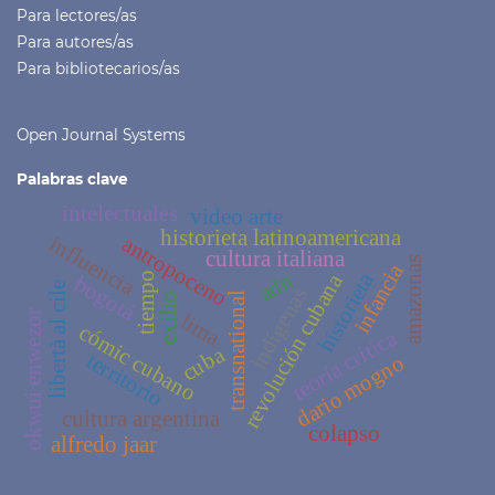
Para lectores/as
Para autores/as
Para bibliotecarios/as
Open Journal Systems
Palabras clave
intelectuales
video arte
historieta latinoamericana
antropoceno
influencia
cultura italiana
amazonas
infancia
historieta
adn
revolución cubana
tiempo
bogotá
libertà al cile
indígenas
transnational
exilio
okwui enwezor
lima
cómic cubano
teoría crítica
cuba
territorio
dario mogno
cultura argentina
colapso
alfredo jaar