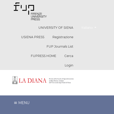
Cambia la lingua. La l
UNIVERSITY OF SIENA
Italiano
USIENA PRESS
Registrazione
FUP Journals List
FUPRESS HOME
Cerca
Login
MENU