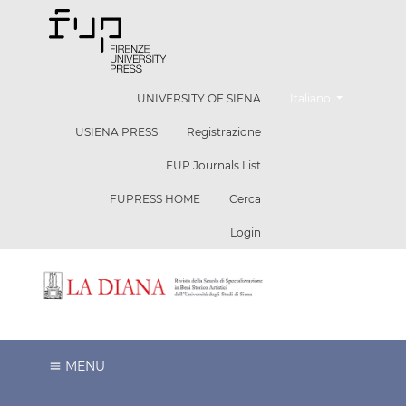
Cambia la lingua. La l
UNIVERSITY OF SIENA
Italiano
USIENA PRESS
Registrazione
FUP Journals List
FUPRESS HOME
Cerca
Login
MENU