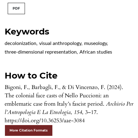
PDF
Keywords
decolonization
,
visual anthropology
,
museology
,
three-dimensional representation
,
African studies
How to Cite
Bigoni, F., Barbagli, F., & Di Vincenzo, F. (2024).
The colonial face casts of Nello Puccioni: an
emblematic case from Italy’s fascist period.
Archivio Per
l’Antropologia E La Etnologia
,
154
, 3–17.
https://doi.org/10.36253/aae-3084
More Citation Formats