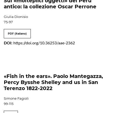
Sui «molteplici oggetti» del Perù
antico: la collezione Oscar Perrone
Giulia Dionisio
75-97
PDF (Italiano)
DOI:
https://doi.org/10.36253/aae-2362
«Fish in the ears». Paolo Mantegazza,
Percy Bysshe Shelley and us in San
Terenzo 1822-2022
Simone Fagioli
99-115