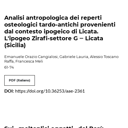
Analisi antropologica dei reperti
osteologici tardo-antichi provenienti
dal contesto ipogeico di Licata.
L'ipogeo Zirafi-settore G ‒ Licata
(Sicilia)
Emanuele Orazio Cangialosi, Gabriele Lauria, Alessio Toscano
Raffa, Francesca Meli
61-74
PDF (Italiano)
DOI:
https://doi.org/10.36253/aae-2361