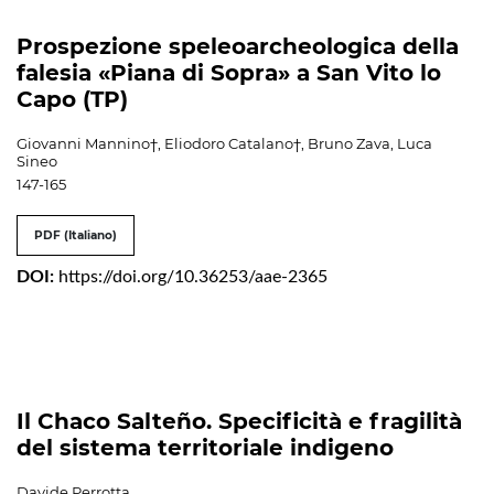
Prospezione speleoarcheologica della
falesia «Piana di Sopra» a San Vito lo
Capo (TP)
Giovanni Mannino†, Eliodoro Catalano†, Bruno Zava, Luca
Sineo
147-165
PDF (Italiano)
DOI:
https://doi.org/10.36253/aae-2365
Il Chaco Salteño. Specificità e fragilità
del sistema territoriale indigeno
Davide Perrotta