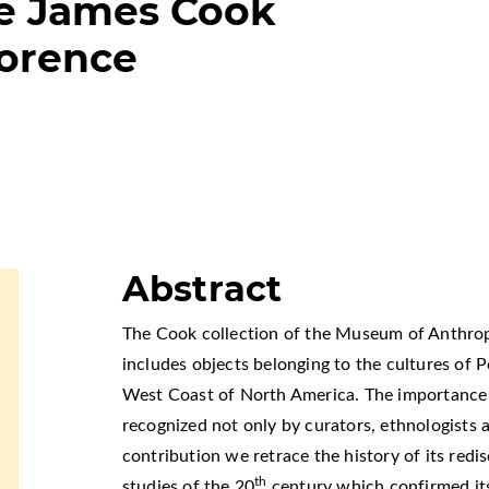
he James Cook
lorence
Abstract
The Cook collection of the Museum of Anthrop
includes objects belonging to the cultures of 
West Coast of North America. The importance of
recognized not only by curators, ethnologists an
contribution we retrace the history of its redi
th
studies of the 20
century which confirmed it