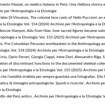
rnesto Mazzei, un medico italiano in Perù. Una rilettura storica 
vio per l'Antropologia e la Etnologia
 Fabio Di Vincenzo,
The colonial face casts of Nello Puccioni: an 
e la Etnologia: Vol. 154 (2024): Archivio per l'Antropologia e la E
 Roscoe Stanyon,
Adu from Nias: how sacred figures became subs
ropologia e la Etnologia: Vol. 155 (2025): Archivio per l'Antropolo
es. Pre-Columbian Peruvian workbaskets in the Anthropology 
ologia: Vol. 154 (2024): Archivio per l'Antropologia e la Etnologia
riu, Dario Ferrari, Giorgia Ciappi, Irene Dori, Alessandro Riga,
S
ication of discriminant functions to the documented skeletal co
o per l'Antropologia e la Etnologia: Vol. 155 (2025): Archivio per 
he l’umidità m’abbia per sempre guastata una fotografia». Elio Mo
atica di immagini antropologiche. Spunti e ricerche
,
Archivio pe
e la Etnologia
etti» del Perù antico
,
Archivio per l'Antropologia e la Etnologia: 