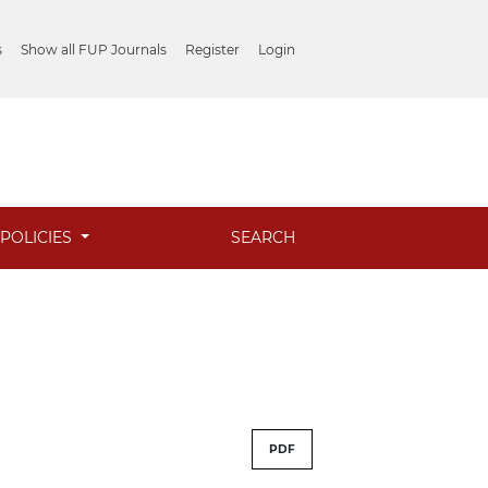
s
Show all FUP Journals
Register
Login
POLICIES
SEARCH
PDF