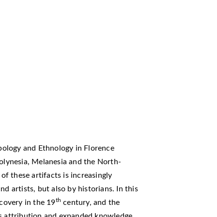
ology and Ethnology in Florence
Polynesia, Melanesia and the North-
 these artifacts is increasingly
d artists, but also by historians. In this
th
scovery in the 19
century, and the
s attribution and expanded knowledge.