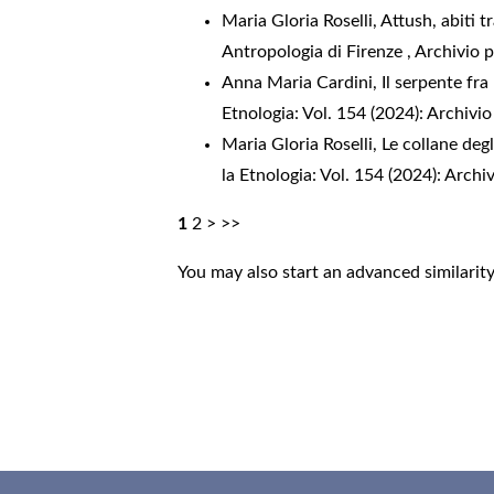
Maria Gloria Roselli,
Attush, abiti t
Antropologia di Firenze
,
Archivio p
Anna Maria Cardini,
Il serpente fra
Etnologia: Vol. 154 (2024): Archivio
Maria Gloria Roselli,
Le collane deg
la Etnologia: Vol. 154 (2024): Archi
1
2
>
>>
You may also
start an advanced similarit