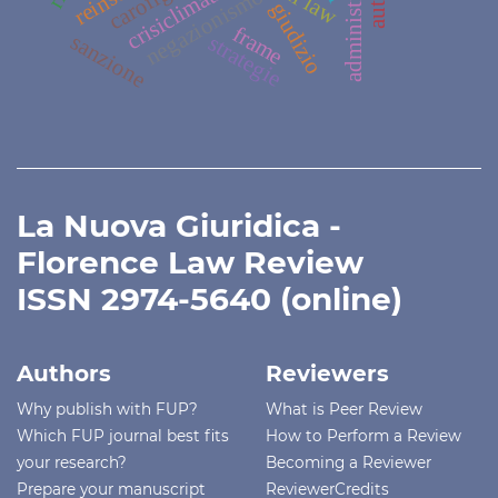
carofiglio
crisiclimatica
negazionismo
giudizio
frame
sanzione
strategie
La Nuova Giuridica -
Florence Law Review
ISSN 2974-5640 (online)
Authors
Reviewers
Why publish with FUP?
What is Peer Review
Which FUP journal best fits
How to Perform a Review
your research?
Becoming a Reviewer
Prepare your manuscript
ReviewerCredits