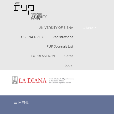
Cambia la lingua. La l
UNIVERSITY OF SIENA
Italiano
USIENA PRESS
Registrazione
FUP Journals List
FUPRESS HOME
Cerca
Login
MENU