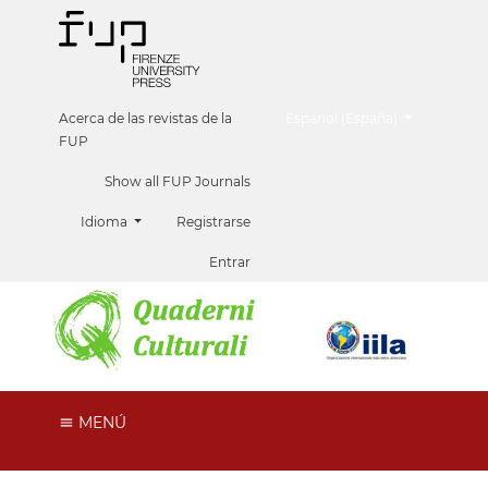
##plugins.themes.healthScien
Acerca de las revistas de la
Español (España)
FUP
Show all FUP Journals
Idioma
Registrarse
Entrar
MENÚ