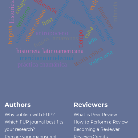
colapso
exilio
influencia
revolución cubana
transnational
historieta
infancia
territorio
futurismo
cultura italiana
cómic cubano
indígenas
dario mogno
lima
cuba
bogotá
antropoceno
tiempo
adn
amazonas
futuro
teoría crítica
historieta latinoamericana
video arte
meridiano intelectual
práctica chamánica
Authors
Reviewers
Why publish with FUP?
What is Peer Review
Which FUP journal best fits
How to Perform a Review
your research?
Becoming a Reviewer
Prepare your manuscript
ReviewerCredits