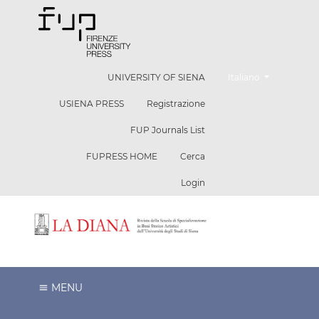
Cambia la lingua. La l
UNIVERSITY OF SIENA
Italiano
USIENA PRESS
Registrazione
FUP Journals List
FUPRESS HOME
Cerca
Login
MENU