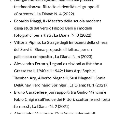
testimonianza». Ritratto e identità nel gruppo di
«Corrente»
,
La Diana: N. 4 (2022)
Edoardo Maggi,
Il «Maestro della scuola moderna
ossia studi dal vero»: Filippo Belli e i modelli
fotografici per artisti
,
La Diana: N. 3 (2022)
Vittoria Pipino,
La Strage degli Innocenti della chiesa
dei Servi di Siena: proposte di lettura per un
palinsesto composito
,
La Diana: N. 6 (2023)
Alessandro Ferraro,
Legami e relazioni artistiche a
Grasse tra il 1940 e il 1942: Hans Arp, Sophie
Taeuber-Arp, Alberto Magnelli, Susi Magnelli, Sonia
Delaunay, Ferdinand Springer
,
La Diana: N. 1 (2021)
Bruno Carabellese,
Sui rapporti tra Giulio Mancini e
Fabio Chigi e sull’indice dei Pittori, scultori e architetti
ferraresi
,
La Diana: N. 2 (2021)
Alessandra Migliorato,
Due Angeli adoranti di