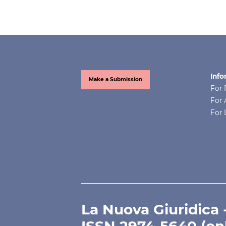
Info
Make a Submission
For 
For 
For 
La Nuova Giuridica