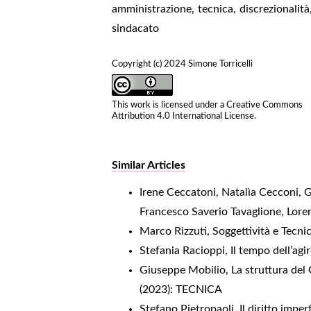
amministrazione
,
tecnica
,
discrezionalità
sindacato
Copyright (c) 2024 Simone Torricelli
This work is licensed under a
Creative Commons
Attribution 4.0 International License
.
Similar Articles
Irene Ceccatoni, Natalìa Cecconi, G
Francesco Saverio Tavaglione, Lore
Marco Rizzuti,
Soggettività e Tecni
Stefania Racioppi,
Il tempo dell’agi
Giuseppe Mobilio,
La struttura del 
(2023): TECNICA
Stefano Pietropaoli,
Il diritto impe