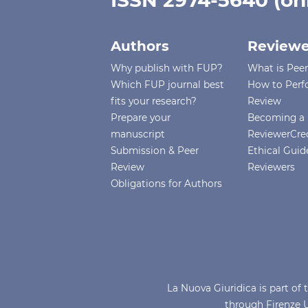
ISSN 2974-5640 (on
Authors
Reviewe
Why publish with FUP?
What is Pee
Which FUP journal best
How to Perf
fits your research?
Review
Prepare your
Becoming a 
manuscript
ReviewerCre
Submission & Peer
Ethical Guide
Review
Reviewers
Obligations for Authors
La Nuova Giuridica is part 
through Firenze U