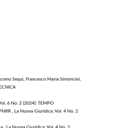
Giacomo Sequi, Francesco Maria Simoncini,
 TECNICA
Vol. 6 No. 2 (2024): TEMPO
il PNRR
,
La Nuova Giuridica: Vol. 4 No. 2
ica
,
La Nuova Giuridica: Vol. 4 No. 2