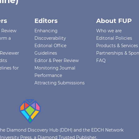
line)
rs
Editors
About FUP
r Review
Enhancing
Who we are
orm a
Discoverability
Editorial Policies
Editorial Office
Products & Services
Reviewer
Guidelines
Partnerships & Spo
dits
Editor & Peer Review
FAQ
lines for
Monitoring Journal
Performance
Attracting Submissions
of the Diamond Discovery Hub (DDH) and the EDCH Network
niversity Press, a Diamond Trusted Publisher.