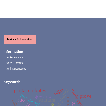
Make a Submission
Information
For Readers
For Authors
For Librarians
Keywords
regia
tutela oggettiva
parità retributiva
accesso al giudice
processocivile
prove
governo
eredità
atto
struttura
cabina