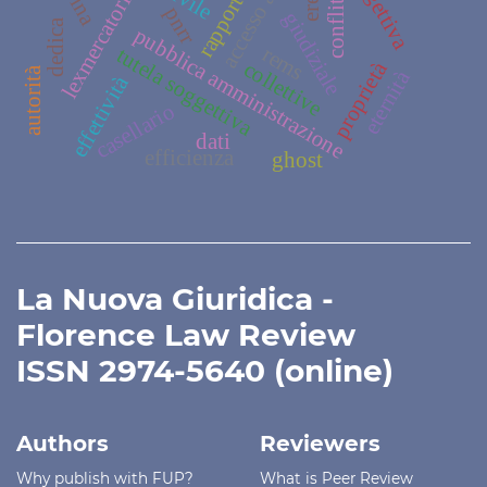
conflitto
rapporto
lexmercatoria
pnrr
giudiziale
dedica
pubblica amministrazione
rems
tutela soggettiva
proprietà
collettive
autorità
eternità
effettività
casellario
dati
efficienza
ghost
La Nuova Giuridica -
Florence Law Review
ISSN 2974-5640 (online)
Authors
Reviewers
Why publish with FUP?
What is Peer Review